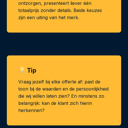
ontzorgen, presenteert liever één
totaalprijs zonder details. Beide keuzes
zijn een uiting van het merk.
Tip
Vraag jezelf bij elke offerte af: past de
toon bij de waarden en de persoonlijkheid
die wij willen laten zien? En minstens zo
belangrijk: kan de klant zich hierin
herkennen?