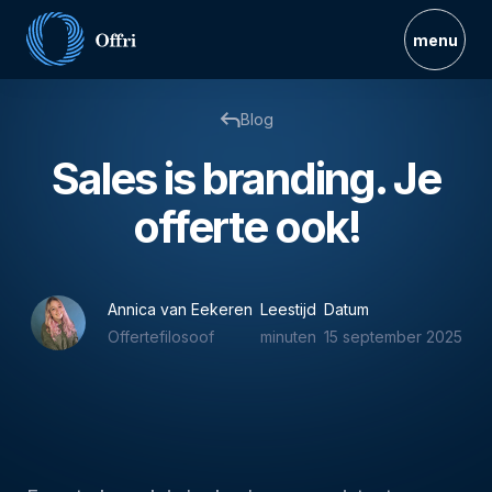
menu
Blog
Sales is branding. Je
offerte ook!
Annica van Eekeren
Leestijd
Datum
Offertefilosoof
minuten
15 september 2025