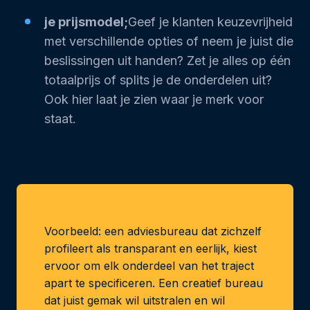
je prijsmodel;
Geef je klanten keuzevrijheid
met verschillende opties of neem je juist die
beslissingen uit handen? Zet je alles op één
totaalprijs of splits je de onderdelen uit?
Ook hier laat je zien waar je merk voor
staat.
Voorbeeld: een adviesbureau dat zichzelf
profileert als transparant en eerlijk, kiest
ervoor om elk onderdeel van het traject
apart te specificeren. Een creatief bureau
dat juist gemak wil uitstralen en wil