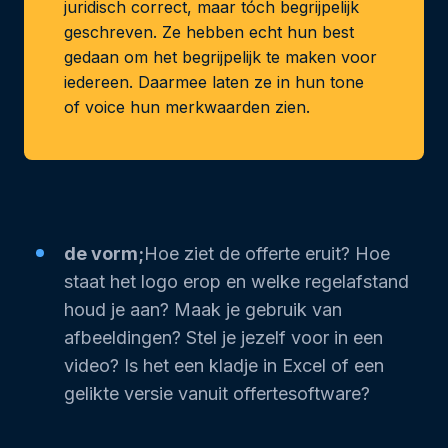
juridisch correct, maar tóch begrijpelijk
geschreven. Ze hebben echt hun best
gedaan om het begrijpelijk te maken voor
iedereen. Daarmee laten ze in hun tone
of voice hun merkwaarden zien.
de vorm;
Hoe ziet de offerte eruit? Hoe
staat het logo erop en welke regelafstand
houd je aan? Maak je gebruik van
afbeeldingen? Stel je jezelf voor in een
video? Is het een kladje in Excel of een
gelikte versie vanuit offertesoftware?