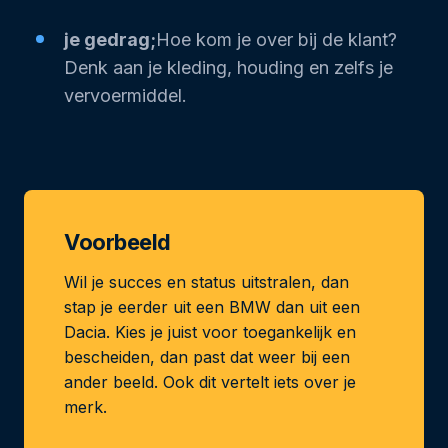
je gedrag;
Hoe kom je over bij de klant?
Denk aan je kleding, houding en zelfs je
vervoermiddel.
Voorbeeld
Wil je succes en status uitstralen, dan
stap je eerder uit een BMW dan uit een
Dacia. Kies je juist voor toegankelijk en
bescheiden, dan past dat weer bij een
ander beeld. Ook dit vertelt iets over je
merk.