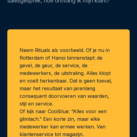
salesgesprek, hoe ontvang ik mijn klant?
Neem Rituals als voorbeeld. Of je nu in
Rotterdam of Hanoi binnenstapt: de
gevel, de geur, de service, de
medewerkers, de uitstraling. Alles klopt
en voelt herkenbaar. Dat is geen toeval,
maar het resultaat van jarenlang
consequent doorvoeren van waarden,
stijl en service.
Of kijk naar Coolblue: “Alles voor een
glimlach.” Een korte zin, maar elke
medewerker kan ermee werken. Van
klantenservice tot magazijn.