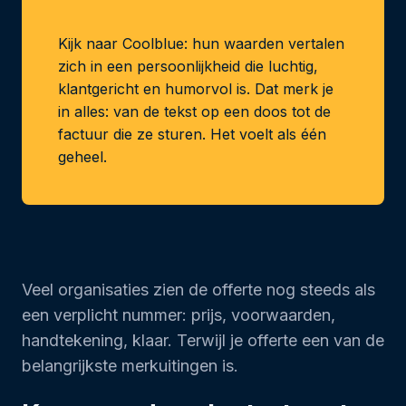
Kijk naar Coolblue: hun waarden vertalen
zich in een persoonlijkheid die luchtig,
klantgericht en humorvol is. Dat merk je
in alles: van de tekst op een doos tot de
factuur die ze sturen. Het voelt als één
geheel.
Veel organisaties zien de offerte nog steeds als
een verplicht nummer: prijs, voorwaarden,
handtekening, klaar. Terwijl je offerte een van de
belangrijkste merkuitingen is.