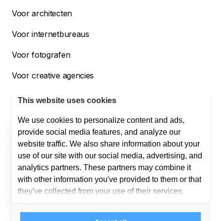
Voor architecten
Voor internetbureaus
Voor fotografen
Voor creative agencies
Voor bouwbedrijven
This website uses cookies
We use cookies to personalize content and ads,
provide social media features, and analyze our
Helpdesk
website traffic. We also share information about your
Support
use of our site with our social media, advertising, and
010 254 00 50
support@offri.nl
analytics partners. These partners may combine it
Sales
with other information you've provided to them or that
075 808 03 41
info@offri.nl
they've collected from your use of their services.