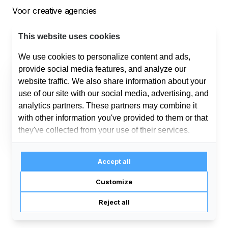
Voor creative agencies
Voor bouwbedrijven
This website uses cookies
We use cookies to personalize content and ads,
provide social media features, and analyze our
Helpdesk
website traffic. We also share information about your
Support
use of our site with our social media, advertising, and
010 254 00 50
support@offri.nl
analytics partners. These partners may combine it
Sales
with other information you've provided to them or that
075 808 03 41
info@offri.nl
they've collected from your use of their services.
Accept all
Customize
Reject all
Made with
in Rotterdam