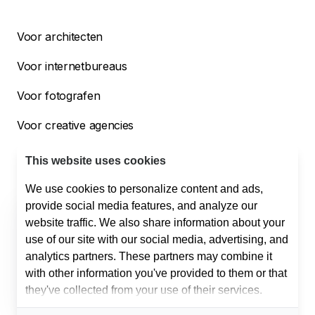
Voor architecten
Voor internetbureaus
Voor fotografen
Voor creative agencies
Voor bouwbedrijven
This website uses cookies
We use cookies to personalize content and ads,
provide social media features, and analyze our
Helpdesk
website traffic. We also share information about your
Support
use of our site with our social media, advertising, and
010 254 00 50
support@offri.nl
analytics partners. These partners may combine it
Sales
with other information you've provided to them or that
075 808 03 41
info@offri.nl
they've collected from your use of their services.