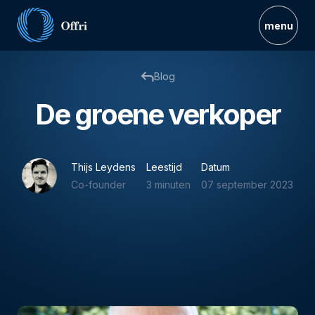
menu
Blog
De groene verkoper
Thijs Leydens
Leestijd
Datum
Co-founder
3 minuten
07 september 2023