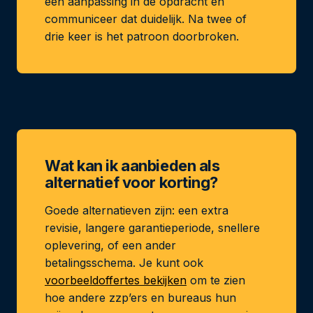
een aanpassing in de opdracht en
communiceer dat duidelijk. Na twee of
drie keer is het patroon doorbroken.
Wat kan ik aanbieden als
alternatief voor korting?
Goede alternatieven zijn: een extra
revisie, langere garantieperiode, snellere
oplevering, of een ander
betalingsschema. Je kunt ook
voorbeeldoffertes bekijken
om te zien
hoe andere zzp’ers en bureaus hun