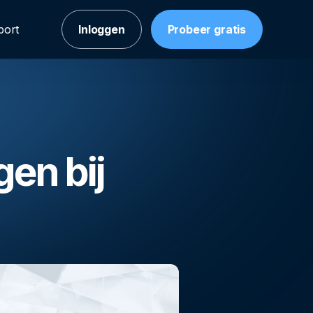
port
Inloggen
Probeer gratis
en bij