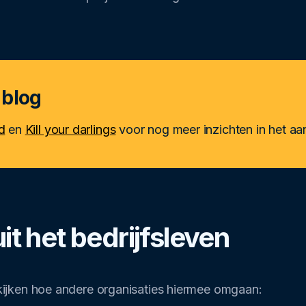
 blog
d
en
Kill your darlings
voor nog meer inzichten in het a
t het bedrijfsleven
ijken hoe andere organisaties hiermee omgaan: