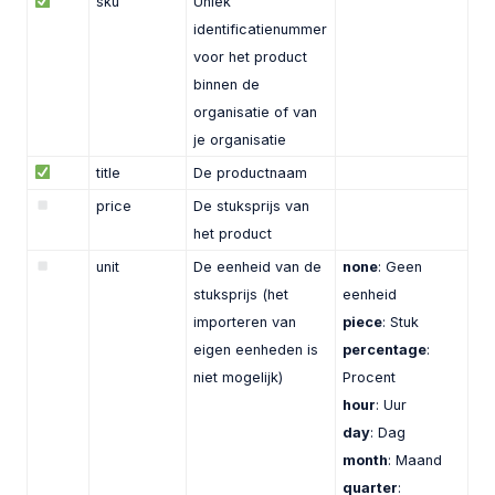
sku
Uniek
identificatienummer
voor het product
binnen de
organisatie of van
je organisatie
title
De productnaam
price
De stuksprijs van
het product
unit
De eenheid van de
none
: Geen
stuksprijs (het
eenheid
importeren van
piece
: Stuk
eigen eenheden is
percentage
:
niet mogelijk)
Procent
hour
: Uur
day
: Dag
month
: Maand
quarter
: