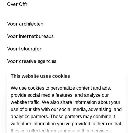
Over Offri
Voor architecten
Voor internetbureaus
Voor fotografen
Voor creative agencies
Voor bouwbedrijven
This website uses cookies
We use cookies to personalize content and ads,
provide social media features, and analyze our
Helpdesk
website traffic. We also share information about your
Support
use of our site with our social media, advertising, and
010 254 00 50
support@offri.nl
analytics partners. These partners may combine it
Sales
with other information you've provided to them or that
075 808 03 41
info@offri.nl
they've collected from your use of their services.