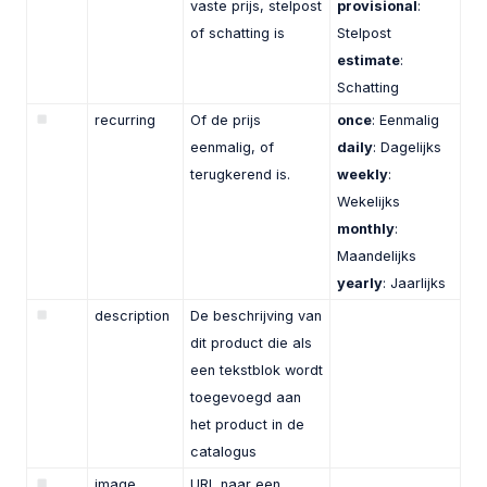
vaste prijs, stelpost
provisional
:
of schatting is
Stelpost
estimate
:
Schatting
recurring
Of de prijs
once
: Eenmalig
eenmalig, of
daily
: Dagelijks
terugkerend is.
weekly
:
Wekelijks
monthly
:
Maandelijks
yearly
: Jaarlijks
description
De beschrijving van
dit product die als
een tekstblok wordt
toegevoegd aan
het product in de
catalogus
image
URL naar een