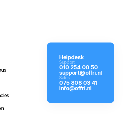
Helpdesk
Support
010 254 00 50
aus
support@offri.nl
Sales
075 808 03 41
info@offri.nl
cies
en