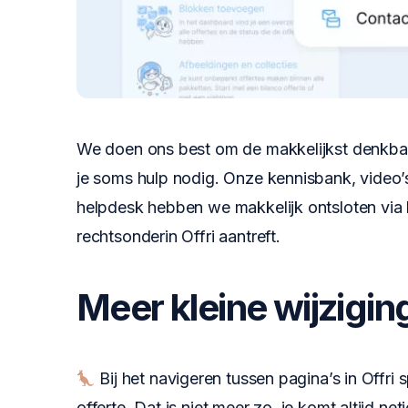
We doen ons best om de makkelijkst denkbar
je soms hulp nodig. Onze kennisbank, video’s
helpdesk hebben we makkelijk ontsloten via h
rechtsonderin Offri aantreft.
Meer kleine wijzigin
Bij het navigeren tussen pagina’s in Offri 
offerte. Dat is niet meer zo, je komt altijd n