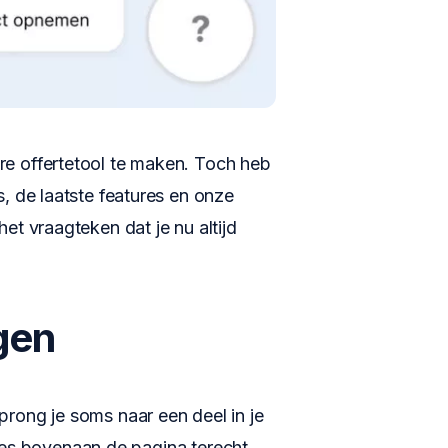
e offertetool te maken. Toch heb
, de laatste features en onze
et vraagteken dat je nu altijd
gen
sprong je soms naar een deel in je
etjes bovenaan de pagina terecht.